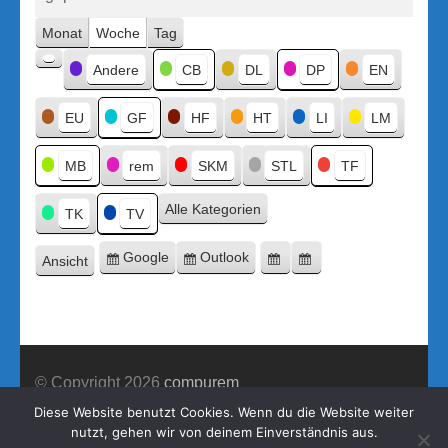
Monat
Woche
Tag
Kategorien
Andere
CB
DL
DP
EN
Kategorie
ohne
Titel
EU
GF
HF
HT
LI
LM
MB
rem
SKM
STL
TF
Alle Kategorien
TK
TV
Google
Outlook
Ansicht
Eintragen
Eintragen
Google-
Outlook-
ausdrucken
in
in
Export
Export
© Copyright 2026
compurem
Construction Company | Entwickelt von
Rara Theme
Diese Website benutzt Cookies. Wenn du die Website weiter
nutzt, gehen wir von deinem Einverständnis aus.
Präsentiert von WordPress.