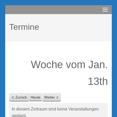
Zum
compurem
Rene Martin
Inhalt
springen
Termine
(Enter
drücken)
Woche vom Jan.
13th
Zurück
Heute
Weiter
In diesem Zeitraum sind keine Veranstaltungen
geplant.