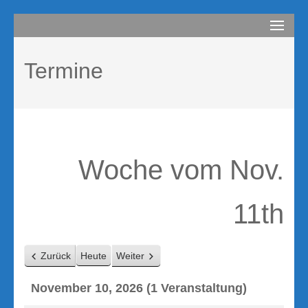
Zum
compurem
Rene Martin
Inhalt
springen
Termine
(Enter
drücken)
Woche vom Nov.
11th
Zurück
Heute
Weiter
November 10, 2026
(1 Veranstaltung)