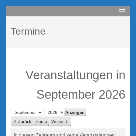
Zum
compurem
Rene Martin
Inhalt
springen
Termine
(Enter
drücken)
Veranstaltungen in
September 2026
Monat
Jahr
Zurück
Heute
Weiter
In diesem Zeitraum sind keine Veranstaltungen