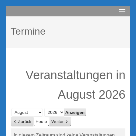
Zum
compurem
Rene Martin
Inhalt
springen
Termine
(Enter
drücken)
Veranstaltungen in
August 2026
Monat
Jahr
Zurück
Heute
Weiter
In diesem Zeitraum sind keine Veranstaltungen