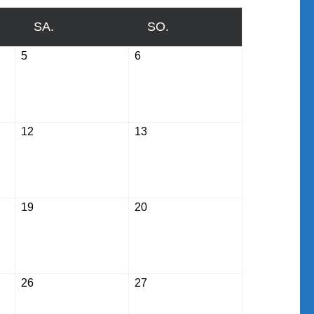
SA.
SAMSTAG
SO.
SONNTAG
5
September
6
September
5,
6,
2026
2026
12
September
13
September
12,
13,
2026
2026
19
September
20
September
19,
20,
2026
2026
26
September
27
September
26,
27,