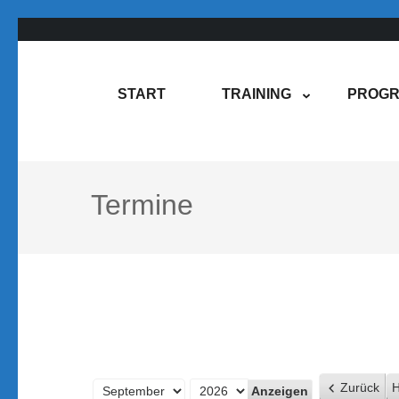
Zum
Inhalt
springen
Rene Martin
COMPUREM
START
TRAINING
PROGR
(Enter
drücken)
Termine
Zurück
H