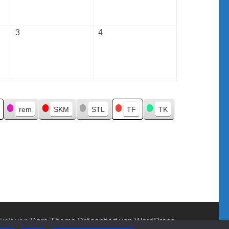
2026
2026
3
Oktober
4
Oktober
3,
4,
2026
2026
rem
SKM
STL
TF
TK
kelt von
Rara Theme
Präsentiert von WordPress.