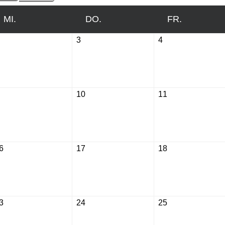
MI.
MITTWOCH
DO.
DONNERSTAG
FR.
FREITAG
September
3
September
4
September
2,
3,
4,
2026
2026
2026
September
10
September
11
September
9,
10,
11,
2026
2026
2026
6
September
17
September
18
September
16,
17,
18,
2026
2026
2026
3
September
24
September
25
September
23,
24,
25,