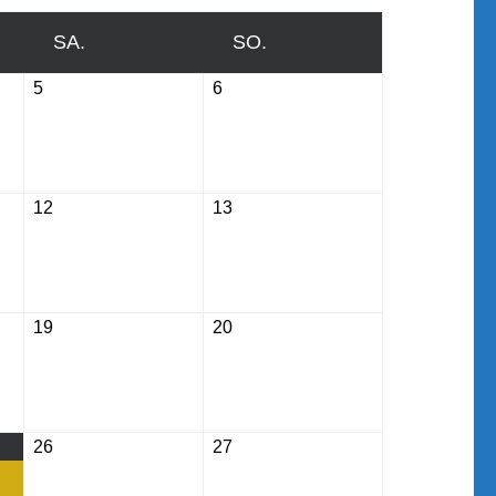
SA.
SAMSTAG
SO.
SONNTAG
5
September
6
September
5,
6,
2026
2026
12
September
13
September
12,
13,
2026
2026
19
September
20
September
19,
20,
2026
2026
26
September
27
September
26,
27,