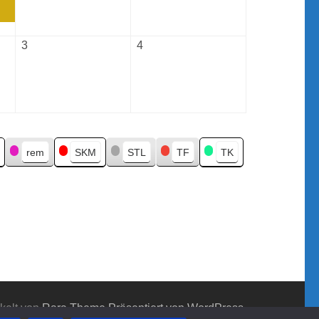
2026
2026
3
Oktober
4
Oktober
3,
4,
2026
2026
rem
SKM
STL
TF
TK
kelt von
Rara Theme
Präsentiert von WordPress.