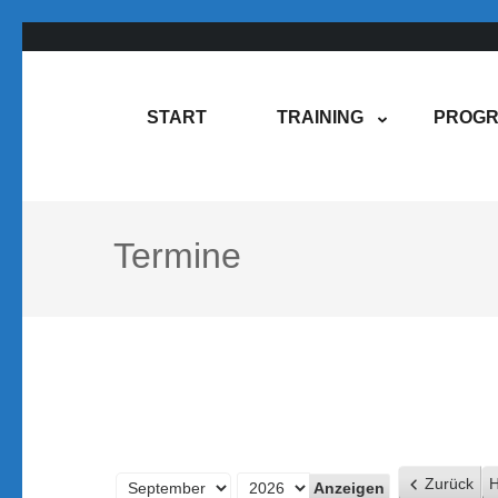
Zum
Inhalt
springen
Rene Martin
COMPUREM
START
TRAINING
PROGR
(Enter
drücken)
Termine
Zurück
H