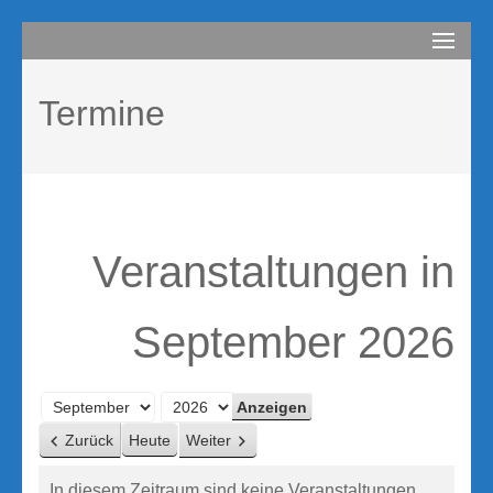
Zum
compurem
Rene Martin
Inhalt
springen
Termine
(Enter
drücken)
Veranstaltungen in
September 2026
Monat
Jahr
Zurück
Heute
Weiter
In diesem Zeitraum sind keine Veranstaltungen