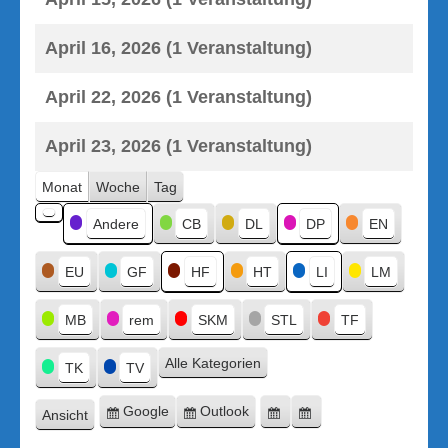
April 16, 2026
(1 Veranstaltung)
April 22, 2026
(1 Veranstaltung)
April 23, 2026
(1 Veranstaltung)
Monat
Woche
Tag
Kategorien
Andere
CB
DL
DP
EN
Kategorie
ohne
Titel
EU
GF
HF
HT
LI
LM
MB
rem
SKM
STL
TF
Alle Kategorien
TK
TV
Google
Outlook
Ansicht
Eintragen
Eintragen
Google-
Outlook-
ausdrucken
in
in
Export
Export