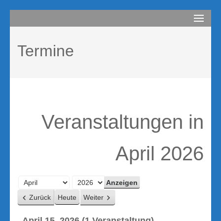
Zum
compurem
Rene Martin
Inhalt
springen
Termine
(Enter
drücken)
Veranstaltungen in
April 2026
Monat
Jahr
Zurück
Heute
Weiter
April 15, 2026
(1 Veranstaltung)