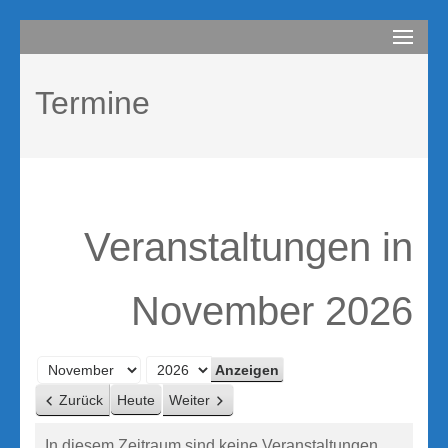
Zum
compurem
Rene Martin
Inhalt
springen
Termine
(Enter
drücken)
Veranstaltungen in
November 2026
Monat
Jahr
Zurück
Heute
Weiter
In diesem Zeitraum sind keine Veranstaltungen