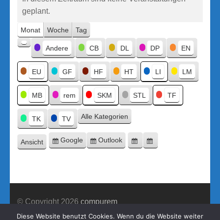
geplant.
Monat
Woche
Tag
Kategorien
Andere
CB
DL
DP
EN
Kategorie
ohne
Titel
EU
GF
HF
HT
LI
LM
MB
rem
SKM
STL
TF
Alle Kategorien
TK
TV
Google
Outlook
Ansicht
Eintragen
Eintragen
Google-
Outlook-
ausdrucken
in
in
Export
Export
© Copyright 2026
compurem
Construction Company | Entwickelt von
Rara Theme
Diese Website benutzt Cookies. Wenn du die Website weiter