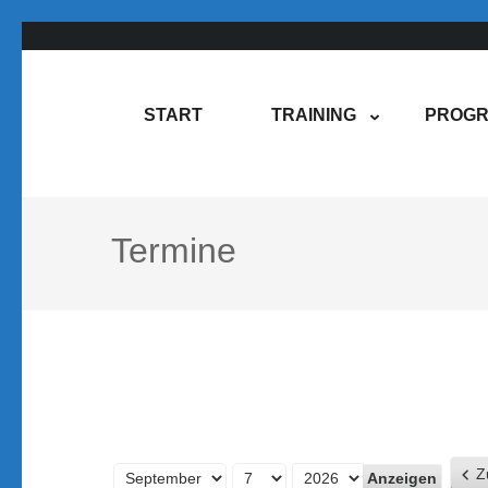
Zum
Inhalt
springen
Rene Martin
COMPUREM
START
TRAINING
PROGR
(Enter
drücken)
Termine
Z