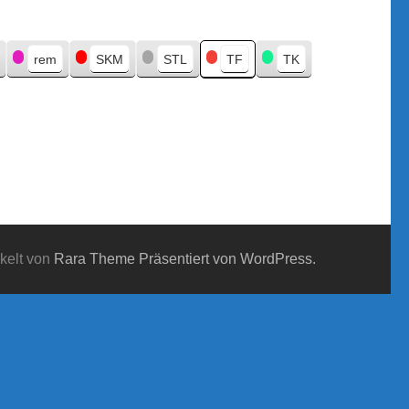
rem
SKM
STL
TF
TK
kelt von
Rara Theme
Präsentiert von WordPress.