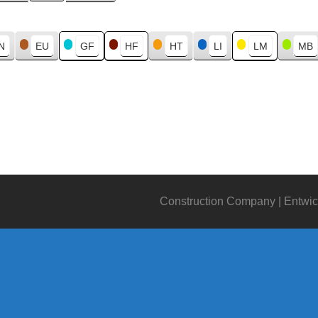
N
EU
GF
HF
HT
LI
LM
MB
Construction Company | Entwic