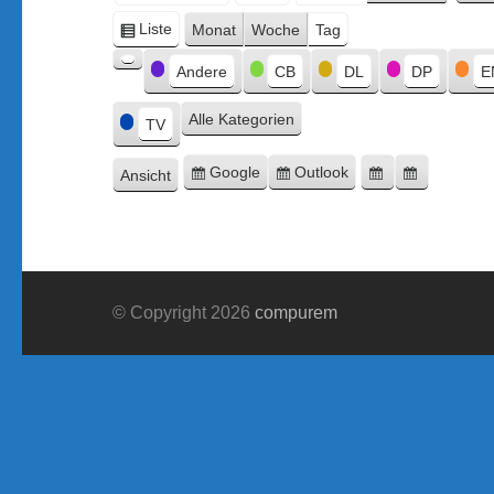
Monat
Tag
Jahr
Liste
Monat
Woche
Tag
Ansicht
Kategorien
als
Andere
CB
DL
DP
E
Kategorie
ohne
Alle Kategorien
Titel
TV
Google
Outlook
Ansicht
Eintragen
Eintragen
Google-
Outlook-
ausdrucken
in
in
Export
Export
© Copyright 2026
compurem