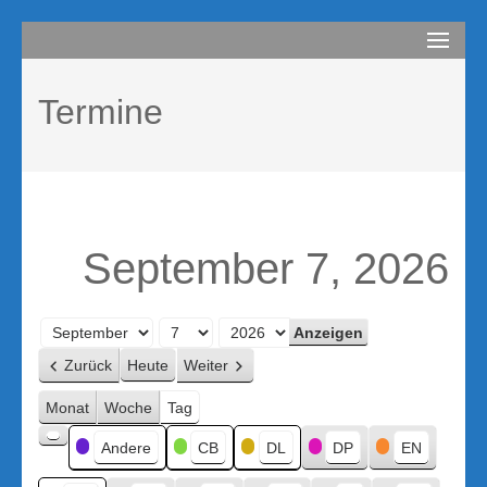
Zum
compurem
Rene Martin
Inhalt
springen
Termine
(Enter
drücken)
September 7, 2026
Monat
Tag
Jahr
Zurück
Heute
Weiter
Monat
Woche
Tag
Kategorien
Andere
CB
DL
DP
EN
Kategorie
ohne