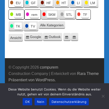
Titel
EU
GF
HF
HT
LI
LM
MB
rem
SKM
STL
TF
Alle Kategorien
TK
TV
Google
Outlook
Ansicht
Eintragen
Eintragen
Google-
Outlook-
ausdrucken
in
in
Export
Export
© Copyright 2026
compurem
Construction Company | Entwickelt von
Rara Theme
Präsentiert von WordPress.
Diese Website benutzt Cookies. Wenn du die Website weiter
nutzt, gehen wir von deinem Einverständnis aus.
OK
Nein
Datenschutzerklärung