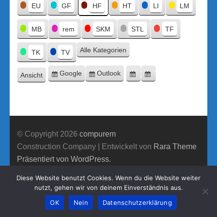
Titel
EU
GF
HF
HT
LI
LM
MB
rem
SKM
STL
TF
Alle Kategorien
TK
TV
Google
Outlook
Ansicht
Eintragen
Eintragen
Google-
Outlook-
ausdrucken
in
in
Export
Export
© Copyright 2026
compurem
Construction Company | Entwickelt von
Rara Theme
Präsentiert von WordPress.
Diese Website benutzt Cookies. Wenn du die Website weiter
nutzt, gehen wir von deinem Einverständnis aus.
OK
Nein
Datenschutzerklärung