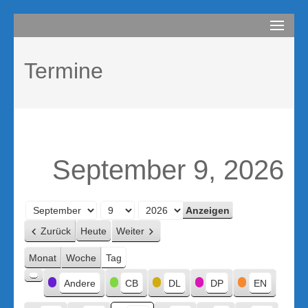
Zum
compurem
Rene Martin
Inhalt
springen
Termine
(Enter
drücken)
September 9, 2026
Monat
Tag
Jahr
Zurück
Heute
Weiter
Monat
Woche
Tag
Kategorien
Andere
CB
DL
DP
EN
Kategorie
ohne