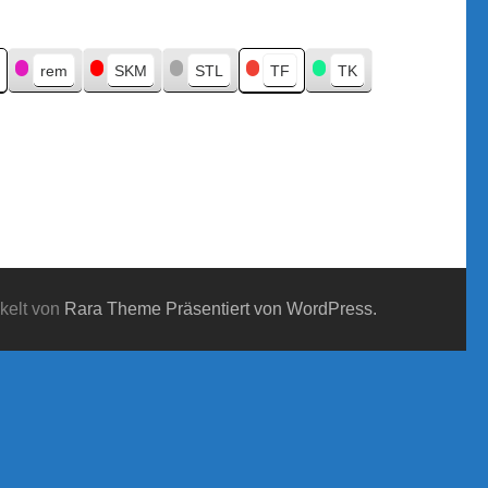
rem
SKM
STL
TF
TK
kelt von
Rara Theme
Präsentiert von WordPress.