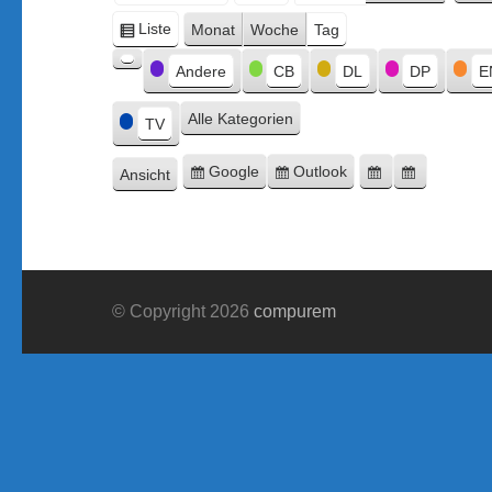
Monat
Tag
Jahr
Liste
Monat
Woche
Tag
Ansicht
Kategorien
als
Andere
CB
DL
DP
E
Kategorie
ohne
Alle Kategorien
Titel
TV
Google
Outlook
Ansicht
Eintragen
Eintragen
Google-
Outlook-
ausdrucken
in
in
Export
Export
© Copyright 2026
compurem