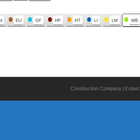
N
EU
GF
HF
HT
LI
LM
MB
Construction Company | Entwic