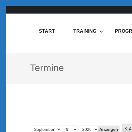
Zum
Inhalt
springen
Rene Martin
COMPUREM
START
TRAINING
PROGR
(Enter
drücken)
Termine
Z