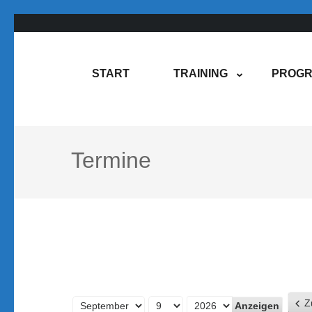
Zum
Inhalt
springen
Rene Martin
COMPUREM
START
TRAINING
PROGR
(Enter
drücken)
Termine
Z