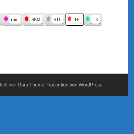
rem
SKM
STL
TF
TK
kelt von
Rara Theme
Präsentiert von WordPress.