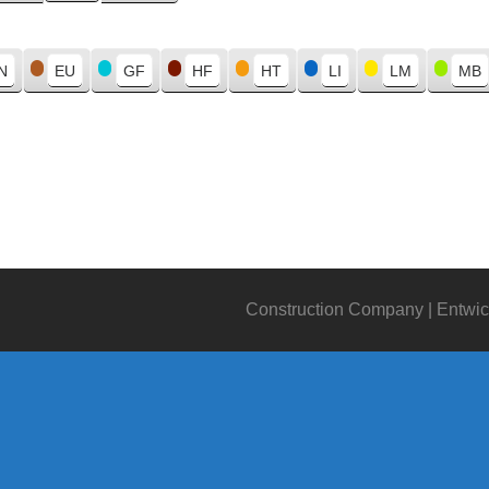
N
EU
GF
HF
HT
LI
LM
MB
Construction Company | Entwic