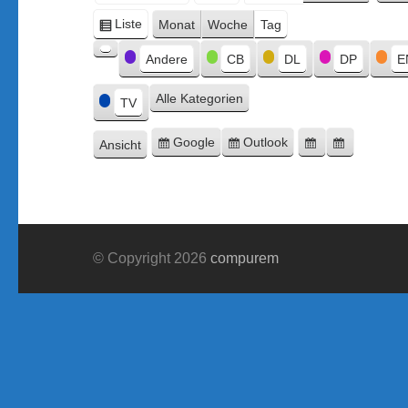
Monat
Tag
Jahr
Liste
Monat
Woche
Tag
Ansicht
Kategorien
als
Andere
CB
DL
DP
E
Kategorie
ohne
Alle Kategorien
Titel
TV
Google
Outlook
Ansicht
Eintragen
Eintragen
Google-
Outlook-
ausdrucken
in
in
Export
Export
© Copyright 2026
compurem