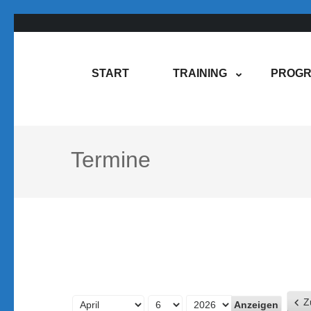
Zum
Inhalt
springen
Rene Martin
COMPUREM
START
TRAINING
PROGR
(Enter
drücken)
Termine
Z