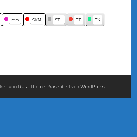
rem
SKM
STL
TF
TK
kelt von
Rara Theme
Präsentiert von WordPress.