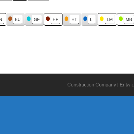
N
EU
GF
HF
HT
LI
LM
MB
Construction Company | Entwic