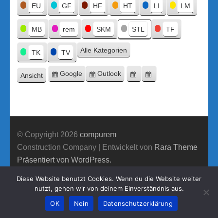
Titel
EU
GF
HF
HT
LI
LM
MB
rem
SKM
STL
TF
Alle Kategorien
TK
TV
Google
Outlook
Ansicht
Eintragen
Eintragen
Google-
Outlook-
ausdrucken
in
in
Export
Export
© Copyright 2026
compurem
Construction Company | Entwickelt von
Rara Theme
Präsentiert von WordPress.
Diese Website benutzt Cookies. Wenn du die Website weiter
nutzt, gehen wir von deinem Einverständnis aus.
OK
Nein
Datenschutzerklärung