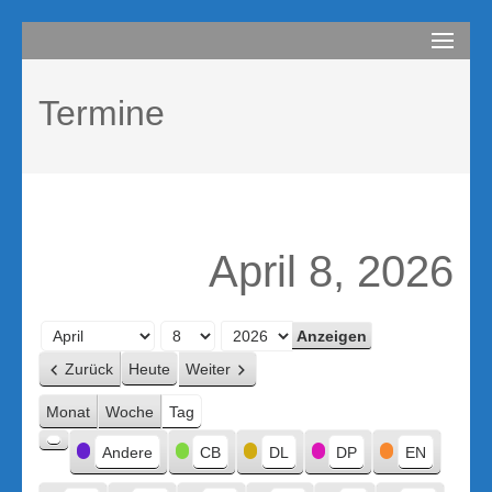
Zum
compurem
Rene Martin
Inhalt
springen
Termine
(Enter
drücken)
April 8, 2026
Monat
Tag
Jahr
Zurück
Heute
Weiter
Monat
Woche
Tag
Kategorien
Andere
CB
DL
DP
EN
Kategorie
ohne