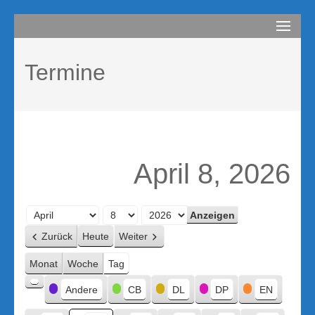
Zum
compurem
Rene Martin
Inhalt
springen
Termine
(Enter
drücken)
April 8, 2026
Monat
Tag
Jahr
Zurück
Heute
Weiter
Monat
Woche
Tag
Kategorien
Andere
CB
DL
DP
EN
Kategorie
ohne