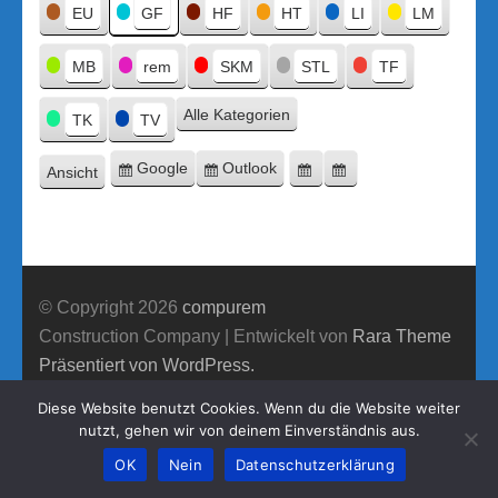
Titel
EU
GF
HF
HT
LI
LM
MB
rem
SKM
STL
TF
Alle Kategorien
TK
TV
Google
Outlook
Ansicht
Eintragen
Eintragen
Google-
Outlook-
ausdrucken
in
in
Export
Export
© Copyright 2026
compurem
Construction Company | Entwickelt von
Rara Theme
Präsentiert von WordPress.
Diese Website benutzt Cookies. Wenn du die Website weiter
nutzt, gehen wir von deinem Einverständnis aus.
OK
Nein
Datenschutzerklärung