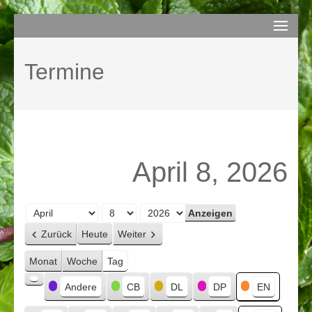
Zum
compurem
Rene Martin
Inhalt
springen
Termine
(Enter
drücken)
April 8, 2026
Monat
Tag
Jahr
Zurück
Heute
Weiter
Monat
Woche
Tag
Kategorien
Andere
CB
DL
DP
EN
Kategorie
ohne