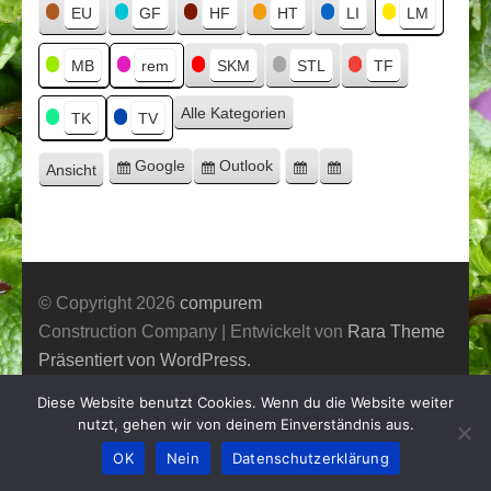
Titel
EU
GF
HF
HT
LI
LM
MB
rem
SKM
STL
TF
Alle Kategorien
TK
TV
Google
Outlook
Ansicht
Eintragen
Eintragen
Google-
Outlook-
ausdrucken
in
in
Export
Export
© Copyright 2026
compurem
Construction Company | Entwickelt von
Rara Theme
Präsentiert von WordPress.
Diese Website benutzt Cookies. Wenn du die Website weiter
nutzt, gehen wir von deinem Einverständnis aus.
OK
Nein
Datenschutzerklärung