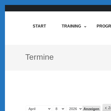
Zum
Inhalt
springen
Rene Martin
COMPUREM
START
TRAINING
PROGR
(Enter
drücken)
Termine
Z