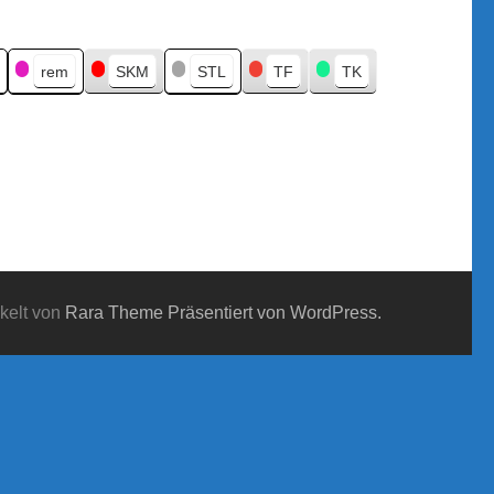
rem
SKM
STL
TF
TK
kelt von
Rara Theme
Präsentiert von WordPress.