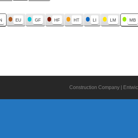
N
EU
GF
HF
HT
LI
LM
MB
Construction Company | Entwic