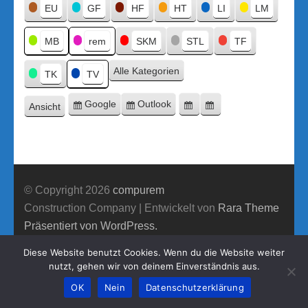
Titel
EU
GF
HF
HT
LI
LM
MB
rem
SKM
STL
TF
Alle Kategorien
TK
TV
Google
Outlook
Ansicht
Eintragen
Eintragen
Google-
Outlook-
ausdrucken
in
in
Export
Export
© Copyright 2026
compurem
Construction Company | Entwickelt von
Rara Theme
Präsentiert von WordPress.
Diese Website benutzt Cookies. Wenn du die Website weiter
nutzt, gehen wir von deinem Einverständnis aus.
OK
Nein
Datenschutzerklärung