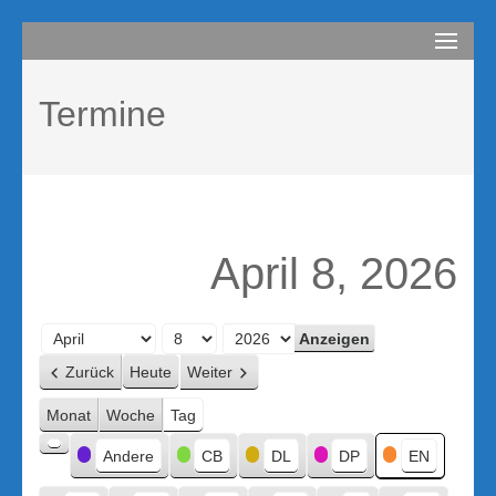
Zum
compurem
Rene Martin
Inhalt
springen
Termine
(Enter
drücken)
April 8, 2026
Monat
Tag
Jahr
Zurück
Heute
Weiter
Monat
Woche
Tag
Kategorien
Andere
CB
DL
DP
EN
Kategorie
ohne