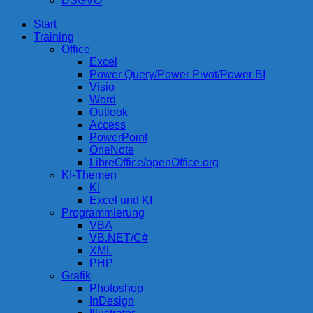
DSGVO
Start
compurem
Rene Martin
Training
Office
Excel
Power Query/Power Pivot/Power BI
Visio
Word
Outlook
Access
PowerPoint
OneNote
LibreOffice/openOffice.org
KI-Themen
KI
Excel und KI
Programmierung
VBA
VB.NET/C#
XML
PHP
Grafik
Photoshop
InDesign