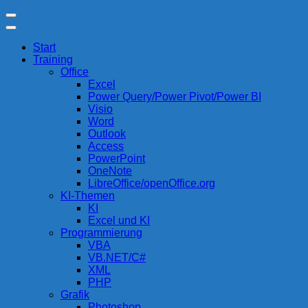
Zum
compurem
Rene Martin
Inhalt
springen
Start
(Enter
Training
drücken)
Office
Excel
Power Query/Power Pivot/Power BI
Visio
Word
Outlook
Access
PowerPoint
OneNote
LibreOffice/openOffice.org
KI-Themen
KI
Excel und KI
Programmierung
VBA
VB.NET/C#
XML
PHP
Grafik
Photoshop