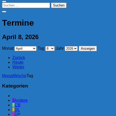
Suchen
nach:
Termine
April 8, 2026
Monat
Tag
Jahr
Zurück
Heute
Weiter
Monat
Woche
Tag
Kategorien
Kategorie
ohne
Andere
Titel
CB
DL
DP