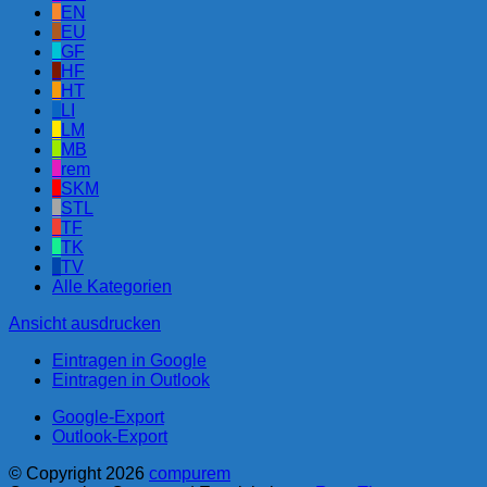
EN
EU
GF
HF
HT
LI
LM
MB
rem
SKM
STL
TF
TK
TV
Alle Kategorien
Ansicht
ausdrucken
Eintragen in
Google
Eintragen in
Outlook
Google-Export
Outlook-Export
© Copyright 2026
compurem