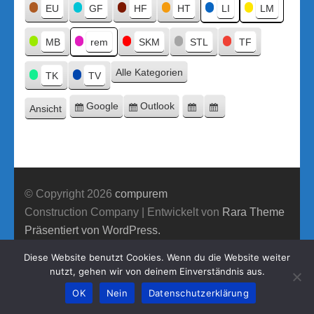
Titel
EU
GF
HF
HT
LI
LM
MB
rem
SKM
STL
TF
Alle Kategorien
TK
TV
Google
Outlook
Ansicht
Eintragen
Eintragen
Google-
Outlook-
ausdrucken
in
in
Export
Export
© Copyright 2026
compurem
Construction Company | Entwickelt von
Rara Theme
Präsentiert von WordPress.
Diese Website benutzt Cookies. Wenn du die Website weiter
nutzt, gehen wir von deinem Einverständnis aus.
OK
Nein
Datenschutzerklärung