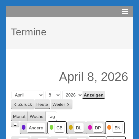
Zum
compurem
Rene Martin
Inhalt
springen
Termine
(Enter
drücken)
April 8, 2026
Monat
Tag
Jahr
Zurück
Heute
Weiter
Monat
Woche
Tag
Kategorien
Andere
CB
DL
DP
EN
Kategorie
ohne