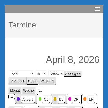
Zum
compurem
Rene Martin
Inhalt
springen
Termine
(Enter
drücken)
April 8, 2026
Monat
Tag
Jahr
Zurück
Heute
Weiter
Monat
Woche
Tag
Kategorien
Andere
CB
DL
DP
EN
Kategorie
ohne