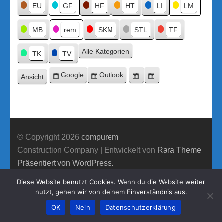
Titel
EU
GF
HF
HT
LI
LM
MB
rem
SKM
STL
TF
Alle Kategorien
TK
TV
Google
Outlook
Ansicht
Eintragen
Eintragen
Google-
Outlook-
ausdrucken
in
in
Export
Export
© Copyright 2026
compurem
Construction Company | Entwickelt von
Rara Theme
Präsentiert von WordPress.
Diese Website benutzt Cookies. Wenn du die Website weiter
nutzt, gehen wir von deinem Einverständnis aus.
OK
Nein
Datenschutzerklärung