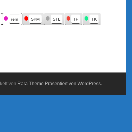
rem
SKM
STL
TF
TK
kelt von
Rara Theme
Präsentiert von WordPress.