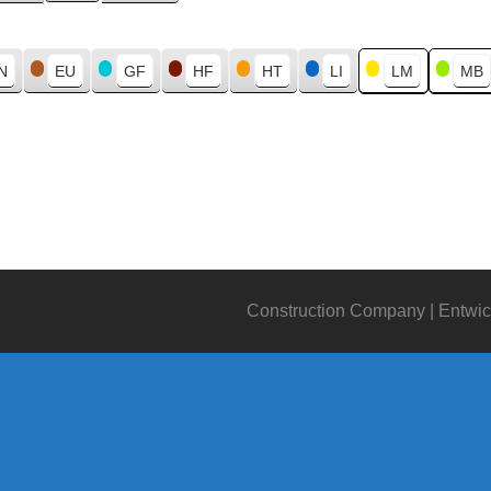
N
EU
GF
HF
HT
LI
LM
MB
Construction Company | Entwic