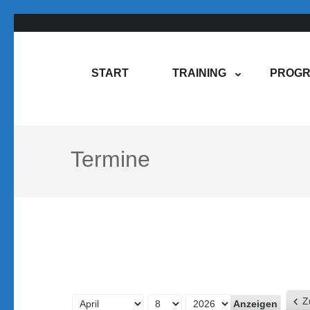
Zum
Inhalt
springen
Rene Martin
COMPUREM
START
TRAINING
PROGR
(Enter
drücken)
Termine
Z