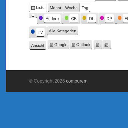
Monat
Tag
Jahr
Liste
Monat
Woche
Tag
Ansicht
Kategorien
als
Andere
CB
DL
DP
E
Kategorie
ohne
Alle Kategorien
Titel
TV
Google
Outlook
Ansicht
Eintragen
Eintragen
Google-
Outlook-
ausdrucken
in
in
Export
Export
© Copyright 2026
compurem