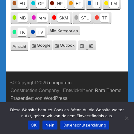
Titel
EU
GF
HF
HT
LI
LM
MB
rem
SKM
STL
TF
Alle Kategorien
TK
TV
Google
Outlook
Ansicht
Eintragen
Eintragen
Google-
Outlook-
ausdrucken
in
in
Export
Export
© Copyright 2026
compurem
Construction Company | Entwickelt von
Rara Theme
Präsentiert von WordPress.
Diese Website benutzt Cookies. Wenn du die Website weiter
nutzt, gehen wir von deinem Einverständnis aus.
OK
Nein
Datenschutzerklärung