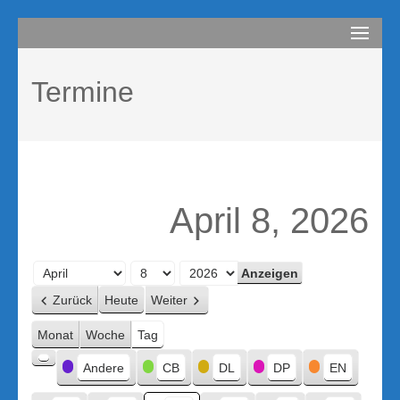
Zum
compurem
Rene Martin
Inhalt
springen
Termine
(Enter
drücken)
April 8, 2026
Monat
Tag
Jahr
Zurück
Heute
Weiter
Monat
Woche
Tag
Kategorien
Andere
CB
DL
DP
EN
Kategorie
ohne