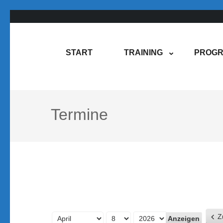
Zum
Inhalt
springen
Rene Martin
COMPUREM
START
TRAINING
PROGR
(Enter
drücken)
Termine
Z