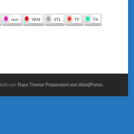
rem
SKM
STL
TF
TK
kelt von
Rara Theme
Präsentiert von WordPress.