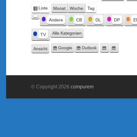
Monat
Tag
Jahr
Liste
Monat
Woche
Tag
Ansicht
Kategorien
als
Andere
CB
DL
DP
E
Kategorie
ohne
Alle Kategorien
Titel
TV
Google
Outlook
Ansicht
Eintragen
Eintragen
Google-
Outlook-
ausdrucken
in
in
Export
Export
© Copyright 2026
compurem