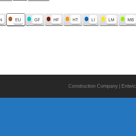
N
EU
GF
HF
HT
LI
LM
MB
Construction Company | Entwic