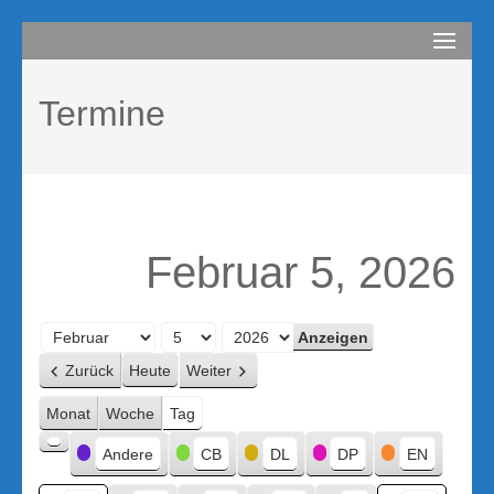
Zum
compurem
Rene Martin
Inhalt
springen
Termine
(Enter
drücken)
Februar 5, 2026
Monat
Tag
Jahr
Zurück
Heute
Weiter
Monat
Woche
Tag
Kategorien
Andere
CB
DL
DP
EN
Kategorie
ohne