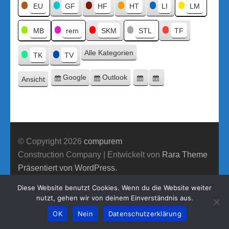
Titel
EU
GF
HF
HT
LI
LM
MB
rem
SKM
STL
TF
Alle Kategorien
TK
TV
Google
Outlook
Ansicht
Eintragen
Eintragen
Google-
Outlook-
ausdrucken
in
in
Export
Export
© Copyright 2026
compurem
Construction Company | Entwickelt von
Rara Theme
Präsentiert von WordPress.
Diese Website benutzt Cookies. Wenn du die Website weiter
nutzt, gehen wir von deinem Einverständnis aus.
OK
Nein
Datenschutzerklärung