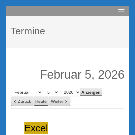
Zum
compurem
Rene Martin
Inhalt
springen
Termine
(Enter
drücken)
Februar 5, 2026
Monat
Tag
Jahr
Zurück
Heute
Weiter
Excel
Excel