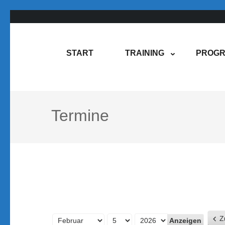
Zum
Inhalt
springen
Rene Martin
COMPUREM
START
TRAINING
PROGR
(Enter
drücken)
Termine
Z