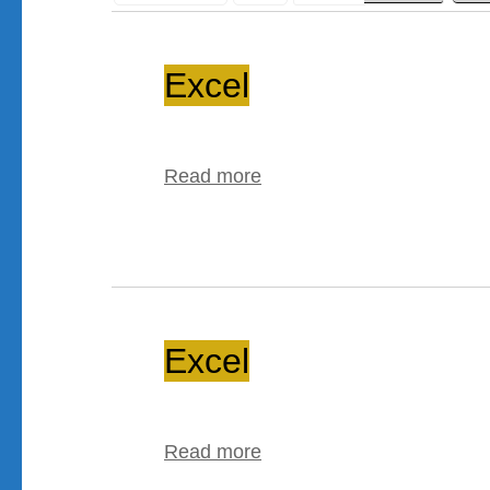
Monat
Tag
Jahr
Excel
Excel
Read more
Excel
Excel
Read more