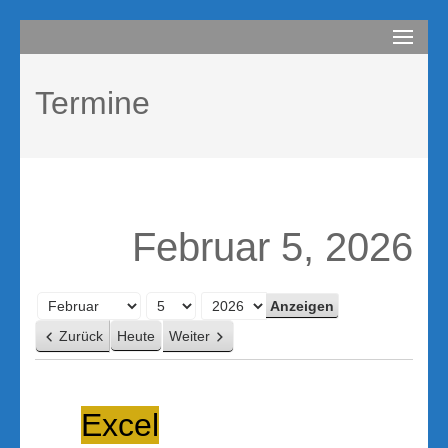
Zum
compurem
Rene Martin
Inhalt
springen
Termine
(Enter
drücken)
Februar 5, 2026
Monat
Tag
Jahr
Zurück
Heute
Weiter
Excel
Excel