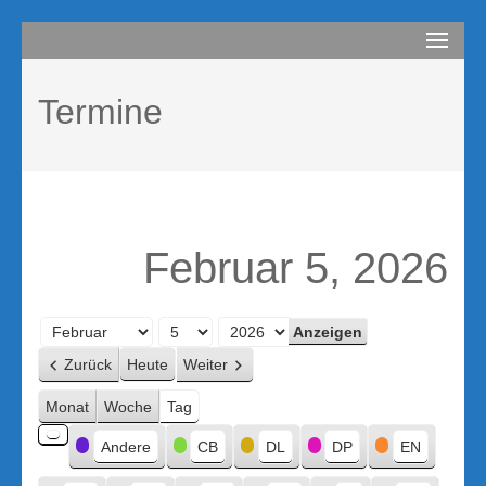
Zum
compurem
Rene Martin
Inhalt
springen
Termine
(Enter
drücken)
Februar 5, 2026
Monat
Tag
Jahr
Zurück
Heute
Weiter
Monat
Woche
Tag
Kategorien
Andere
CB
DL
DP
EN
Kategorie
ohne