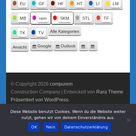
Titel
EU
GF
HF
HT
LI
LM
MB
rem
SKM
STL
TF
Alle Kategorien
TK
TV
Google
Outlook
Ansicht
Eintragen
Eintragen
Google-
Outlook-
ausdrucken
in
in
Export
Export
© Copyright 2026
compurem
Construction Company | Entwickelt von
Rara Theme
Präsentiert von WordPress.
Diese Website benutzt Cookies. Wenn du die Website weiter
nutzt, gehen wir von deinem Einverständnis aus.
OK
Nein
Datenschutzerklärung