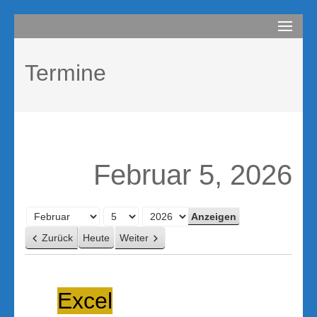
Zum
compurem
Rene Martin
Inhalt
springen
Termine
(Enter
drücken)
Februar 5, 2026
Monat
Tag
Jahr
Zurück
Heute
Weiter
Excel
Excel