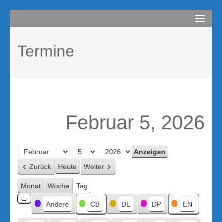
Zum
compurem
Rene Martin
Inhalt
springen
Termine
(Enter
drücken)
Februar 5, 2026
Monat
Tag
Jahr
Zurück
Heute
Weiter
Monat
Woche
Tag
Kategorien
Andere
CB
DL
DP
EN
Kategorie
ohne