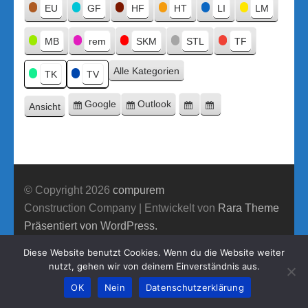
Titel
EU
GF
HF
HT
LI
LM
MB
rem
SKM
STL
TF
Alle Kategorien
TK
TV
Google
Outlook
Ansicht
Eintragen
Eintragen
Google-
Outlook-
ausdrucken
in
in
Export
Export
© Copyright 2026
compurem
Construction Company | Entwickelt von
Rara Theme
Präsentiert von WordPress.
Diese Website benutzt Cookies. Wenn du die Website weiter
nutzt, gehen wir von deinem Einverständnis aus.
OK
Nein
Datenschutzerklärung