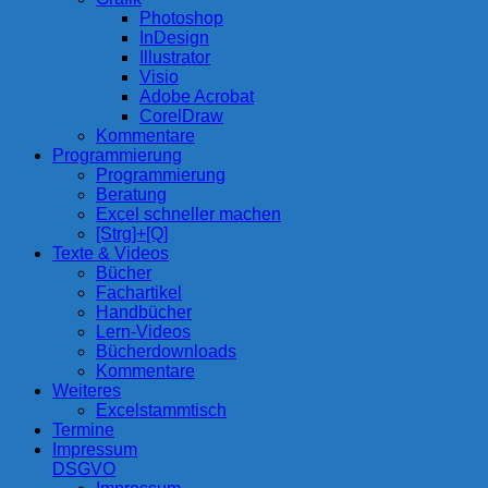
Photoshop
InDesign
Illustrator
Visio
Adobe Acrobat
CorelDraw
Kommentare
Programmierung
Programmierung
Beratung
Excel schneller machen
[Strg]+[Q]
Texte & Videos
Bücher
Fachartikel
Handbücher
Lern-Videos
Bücherdownloads
Kommentare
Weiteres
Excelstammtisch
Termine
Impressum
DSGVO