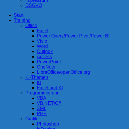
Impressum
DSGVO
Start
compurem
Rene Martin
Training
Office
Excel
Power Query/Power Pivot/Power BI
Visio
Word
Outlook
Access
PowerPoint
OneNote
LibreOffice/openOffice.org
KI-Themen
KI
Excel und KI
Programmierung
VBA
VB.NET/C#
XML
PHP
Grafik
Photoshop