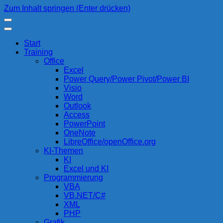
Zum Inhalt springen (Enter drücken)
compurem
Rene Martin
Start
Training
Office
Excel
Power Query/Power Pivot/Power BI
Visio
Word
Outlook
Access
PowerPoint
OneNote
LibreOffice/openOffice.org
KI-Themen
KI
Excel und KI
Programmierung
VBA
VB.NET/C#
XML
PHP
Grafik