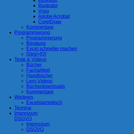
InDesign
Illustrator
Visio
Adobe Acrobat
CorelDraw
Kommentare
Programmierung
Programmierung
Beratung
Excel schneller machen
[Strg]+[Q]
Texte & Videos
Bücher
Fachartikel
Handbücher
Lern-Videos
Bücherdownloads
Kommentare
Weiteres
Excelstammtisch
Termine
Impressum
DSGVO
Impressum
DSGVO