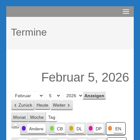
Zum
compurem
Rene Martin
Inhalt
springen
Termine
(Enter
drücken)
Februar 5, 2026
Monat
Tag
Jahr
Zurück
Heute
Weiter
Monat
Woche
Tag
Kategorien
Andere
CB
DL
DP
EN
Kategorie
ohne