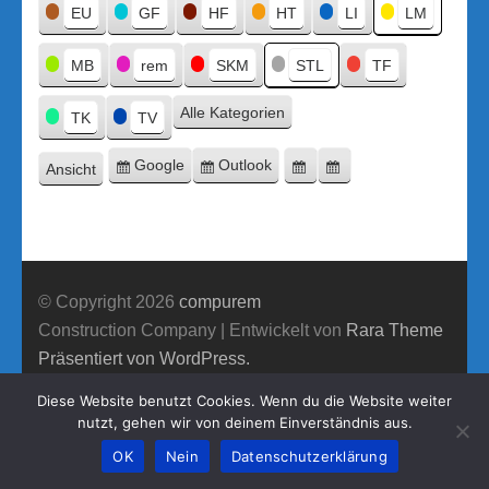
Titel
EU
GF
HF
HT
LI
LM
MB
rem
SKM
STL
TF
Alle Kategorien
TK
TV
Google
Outlook
Ansicht
Eintragen
Eintragen
Google-
Outlook-
ausdrucken
in
in
Export
Export
© Copyright 2026
compurem
Construction Company | Entwickelt von
Rara Theme
Präsentiert von WordPress.
Diese Website benutzt Cookies. Wenn du die Website weiter
nutzt, gehen wir von deinem Einverständnis aus.
OK
Nein
Datenschutzerklärung