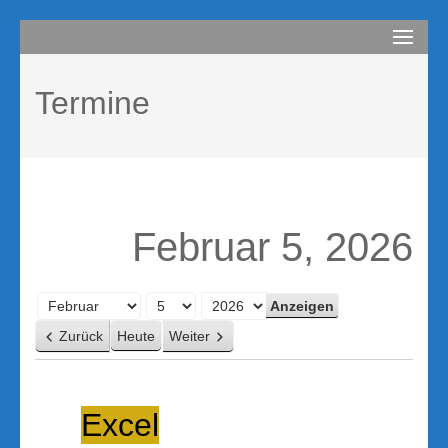
Zum
compurem
Rene Martin
Inhalt
springen
Termine
(Enter
drücken)
Februar 5, 2026
Monat
Tag
Jahr
Zurück
Heute
Weiter
Excel
Excel