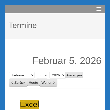
Zum
compurem
Rene Martin
Inhalt
springen
Termine
(Enter
drücken)
Februar 5, 2026
Monat
Tag
Jahr
Zurück
Heute
Weiter
Excel
Excel