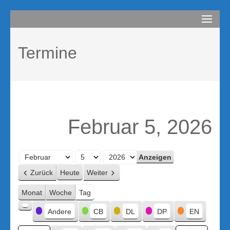
Zum
compurem
Rene Martin
Inhalt
springen
Termine
(Enter
drücken)
Februar 5, 2026
Monat
Tag
Jahr
Zurück
Heute
Weiter
Monat
Woche
Tag
Kategorien
Andere
CB
DL
DP
EN
Kategorie
ohne