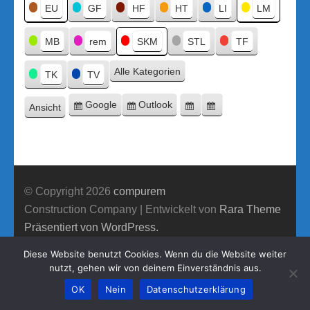
Titel
EU
GF
HF
HT
LI
LM
MB
rem
SKM
STL
TF
Alle Kategorien
TK
TV
Google
Outlook
Ansicht
Eintragen
Eintragen
Google-
Outlook-
ausdrucken
in
in
Export
Export
© Copyright 2026
compurem
Construction Company | Entwickelt von
Rara Theme
Präsentiert von WordPress.
Diese Website benutzt Cookies. Wenn du die Website weiter
nutzt, gehen wir von deinem Einverständnis aus.
OK
Nein
Datenschutzerklärung