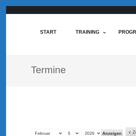
Zum
Inhalt
springen
Rene Martin
COMPUREM
START
TRAINING
PROGR
(Enter
drücken)
Termine
Z