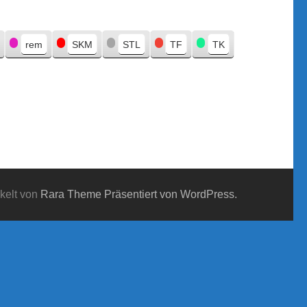
rem
SKM
STL
TF
TK
kelt von
Rara Theme
Präsentiert von WordPress.