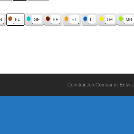
N
EU
GF
HF
HT
LI
LM
MB
Construction Company | Entwic