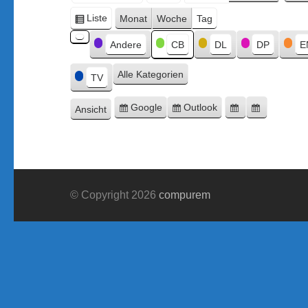
Monat
Tag
Jahr
Liste
Monat
Woche
Tag
Ansicht
Kategorien
als
Andere
CB
DL
DP
E
Kategorie
ohne
Alle Kategorien
Titel
TV
Google
Outlook
Ansicht
Eintragen
Eintragen
Google-
Outlook-
ausdrucken
in
in
Export
Export
© Copyright 2026
compurem