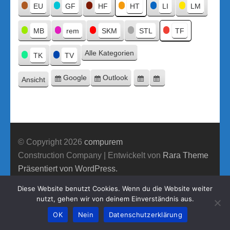
Titel
EU
GF
HF
HT
LI
LM
MB
rem
SKM
STL
TF
Alle Kategorien
TK
TV
Google
Outlook
Ansicht
Eintragen
Eintragen
Google-
Outlook-
ausdrucken
in
in
Export
Export
© Copyright 2026
compurem
Construction Company | Entwickelt von
Rara Theme
Präsentiert von WordPress.
Diese Website benutzt Cookies. Wenn du die Website weiter
nutzt, gehen wir von deinem Einverständnis aus.
OK
Nein
Datenschutzerklärung