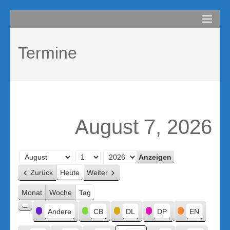
Zum
compurem
Rene Martin
Inhalt
springen
Termine
(Enter
drücken)
August 7, 2026
Monat
Tag
Jahr
Zurück
Heute
Weiter
Monat
Woche
Tag
Kategorien
Andere
CB
DL
DP
EN
Kategorie
ohne