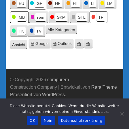
Titel
EU
GF
HF
HT
LI
LM
MB
rem
SKM
STL
TF
Alle Kategorien
TK
TV
Google
Outlook
Ansicht
Eintragen
Eintragen
Google-
Outlook-
ausdrucken
in
in
Export
Export
© Copyright 2026
compurem
Construction Company | Entwickelt von
Rara Theme
Präsentiert von WordPress.
Diese Website benutzt Cookies. Wenn du die Website weiter
nutzt, gehen wir von deinem Einverständnis aus.
OK
Nein
Datenschutzerklärung