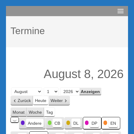
Zum
compurem
Rene Martin
Inhalt
springen
Termine
(Enter
drücken)
August 8, 2026
Monat
Tag
Jahr
Zurück
Heute
Weiter
Monat
Woche
Tag
Kategorien
Andere
CB
DL
DP
EN
Kategorie
ohne