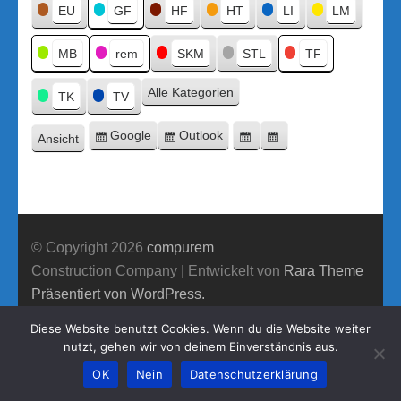
Titel
EU
GF
HF
HT
LI
LM
MB
rem
SKM
STL
TF
Alle Kategorien
TK
TV
Google
Outlook
Ansicht
Eintragen
Eintragen
Google-
Outlook-
ausdrucken
in
in
Export
Export
© Copyright 2026
compurem
Construction Company | Entwickelt von
Rara Theme
Präsentiert von WordPress.
Diese Website benutzt Cookies. Wenn du die Website weiter
nutzt, gehen wir von deinem Einverständnis aus.
OK
Nein
Datenschutzerklärung