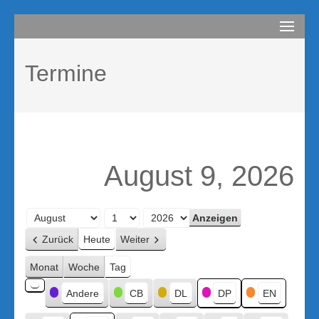
Zum
compurem
Rene Martin
Inhalt
springen
Termine
(Enter
drücken)
August 9, 2026
Monat
Tag
Jahr
Zurück
Heute
Weiter
Monat
Woche
Tag
Kategorien
Andere
CB
DL
DP
EN
Kategorie
ohne