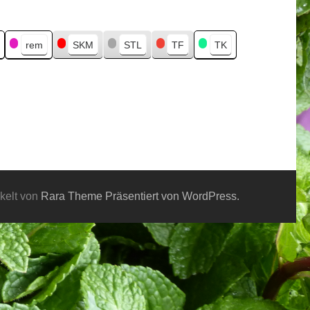
rem
SKM
STL
TF
TK
kelt von
Rara Theme
Präsentiert von WordPress.