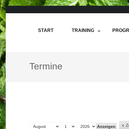
Zum
Inhalt
springen
Rene Martin
COMPUREM
START
TRAINING
PROGR
(Enter
drücken)
Termine
Z