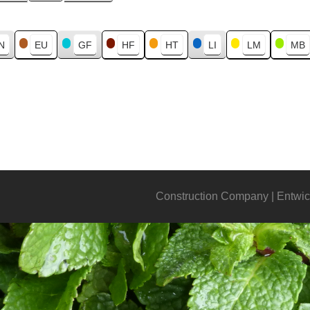
N
EU
GF
HF
HT
LI
LM
MB
Construction Company | Entwic