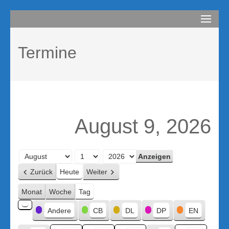
Zum
compurem
Rene Martin
Inhalt
springen
Termine
(Enter
drücken)
August 9, 2026
Monat
Tag
Jahr
Zurück
Heute
Weiter
Monat
Woche
Tag
Kategorien
Andere
CB
DL
DP
EN
Kategorie
ohne