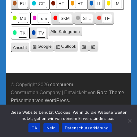
Titel
EU
GF
HF
HT
LI
LM
MB
rem
SKM
STL
TF
Alle Kategorien
TK
TV
Google
Outlook
Ansicht
Eintragen
Eintragen
Google-
Outlook-
ausdrucken
in
in
Export
Export
© Copyright 2026
compurem
Construction Company | Entwickelt von
Rara Theme
Präsentiert von WordPress.
Diese Website benutzt Cookies. Wenn du die Website weiter
nutzt, gehen wir von deinem Einverständnis aus.
OK
Nein
Datenschutzerklärung