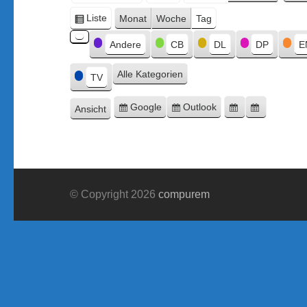
Monat
Tag
Jahr
Liste
Monat
Woche
Tag
Ansicht
Kategorien
als
Andere
CB
DL
DP
E
Kategorie
ohne
Alle Kategorien
Titel
TV
Google
Outlook
Ansicht
Eintragen
Eintragen
Google-
Outlook-
ausdrucken
in
in
Export
Export
© Copyright 2026
compurem