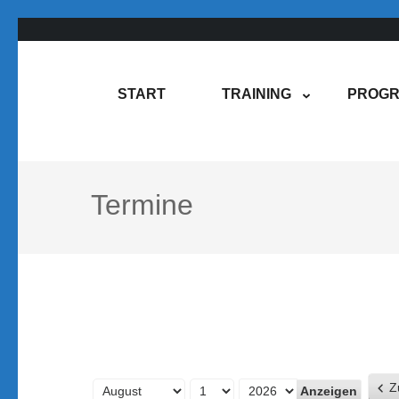
Zum
Inhalt
springen
Rene Martin
COMPUREM
START
TRAINING
PROGR
(Enter
drücken)
Termine
Z