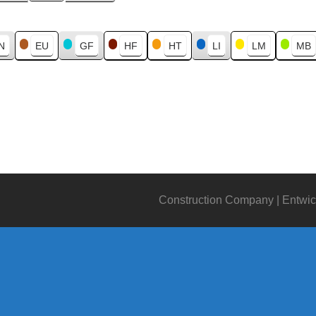
N
EU
GF
HF
HT
LI
LM
MB
Construction Company | Entwic