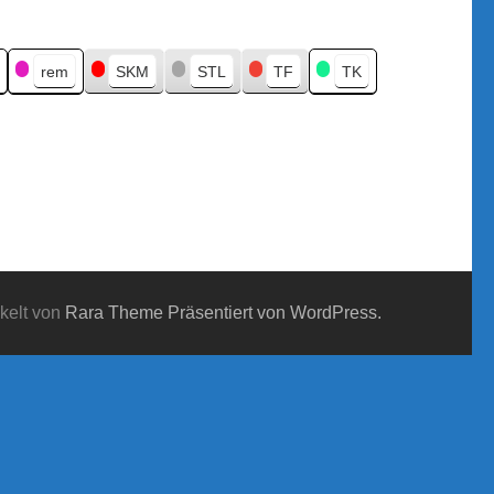
rem
SKM
STL
TF
TK
kelt von
Rara Theme
Präsentiert von WordPress.