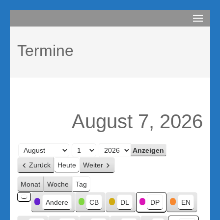
Zum
compurem
Rene Martin
Inhalt
springen
Termine
(Enter
drücken)
August 7, 2026
Monat
Tag
Jahr
Zurück
Heute
Weiter
Monat
Woche
Tag
Kategorien
Andere
CB
DL
DP
EN
Kategorie
ohne