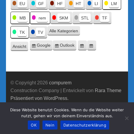
Titel
EU
GF
HF
HT
LI
LM
MB
rem
SKM
STL
TF
Alle Kategorien
TK
TV
Google
Outlook
Ansicht
Eintragen
Eintragen
Google-
Outlook-
ausdrucken
in
in
Export
Export
© Copyright 2026
compurem
Construction Company | Entwickelt von
Rara Theme
Präsentiert von WordPress.
Diese Website benutzt Cookies. Wenn du die Website weiter
nutzt, gehen wir von deinem Einverständnis aus.
OK
Nein
Datenschutzerklärung