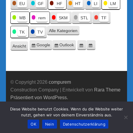
Titel
EU
GF
HF
HT
LI
LM
MB
rem
SKM
STL
TF
Alle Kategorien
TK
TV
Google
Outlook
Ansicht
Eintragen
Eintragen
Google-
Outlook-
ausdrucken
in
in
Export
Export
© Copyright 2026
compurem
Construction Company | Entwickelt von
Rara Theme
Präsentiert von WordPress.
Diese Website benutzt Cookies. Wenn du die Website weiter
nutzt, gehen wir von deinem Einverständnis aus.
OK
Nein
Datenschutzerklärung