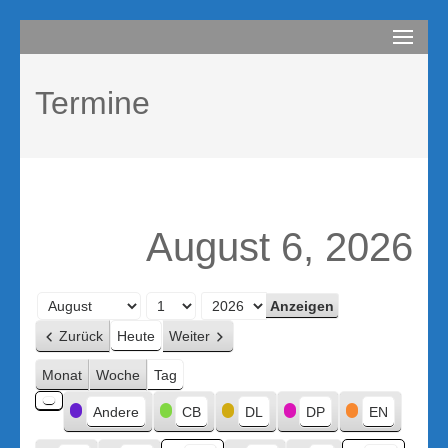
Zum
compurem
Rene Martin
Inhalt
springen
Termine
(Enter
drücken)
August 6, 2026
Monat
Tag
Jahr
Zurück
Heute
Weiter
Monat
Woche
Tag
Kategorien
Andere
CB
DL
DP
EN
Kategorie
ohne