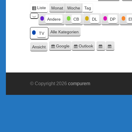
Monat
Tag
Jahr
Liste
Monat
Woche
Tag
Ansicht
Kategorien
als
Andere
CB
DL
DP
E
Kategorie
ohne
Alle Kategorien
Titel
TV
Google
Outlook
Ansicht
Eintragen
Eintragen
Google-
Outlook-
ausdrucken
in
in
Export
Export
© Copyright 2026
compurem