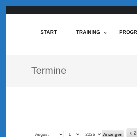
Zum
Inhalt
springen
Rene Martin
COMPUREM
START
TRAINING
PROGR
(Enter
drücken)
Termine
Z