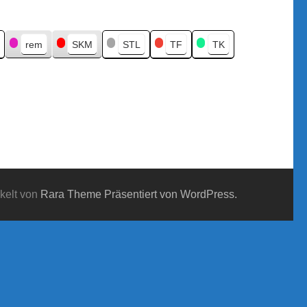
rem
SKM
STL
TF
TK
kelt von
Rara Theme
Präsentiert von WordPress.