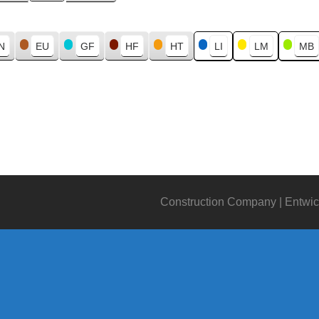
N
EU
GF
HF
HT
LI
LM
MB
Construction Company | Entwic