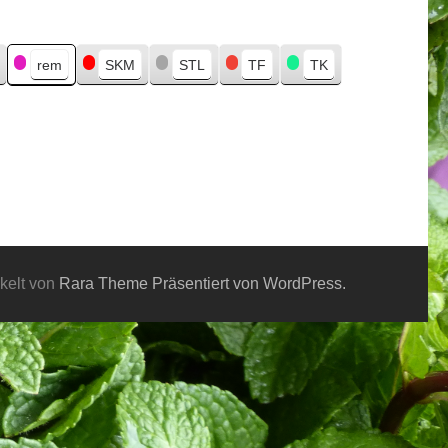
rem
SKM
STL
TF
TK
kelt von
Rara Theme
Präsentiert von WordPress.