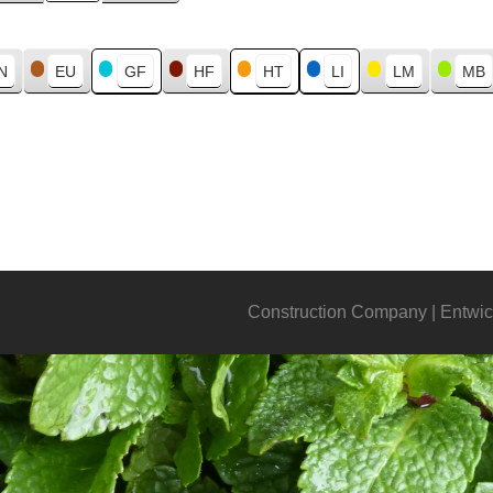
N
EU
GF
HF
HT
LI
LM
MB
Construction Company | Entwic