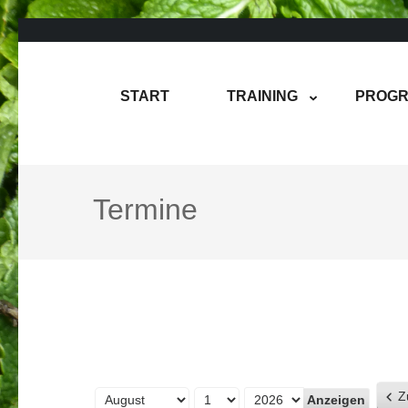
Zum
Inhalt
springen
Rene Martin
COMPUREM
START
TRAINING
PROGR
(Enter
drücken)
Termine
Z