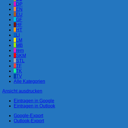
DP
EN
EU
GF
HF
HT
LI
LM
MB
rem
SKM
STL
TF
TK
TV
Alle Kategorien
Ansicht
ausdrucken
Eintragen in
Google
Eintragen in
Outlook
Google-Export
Outlook-Export