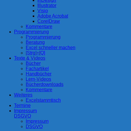
InDesign
Illustrator
Visio
Adobe Acrobat
CorelDraw
Kommentare
Programmierung
Programmierung
Beratung
Excel schneller machen
[Strg]+[Q]
Texte & Videos
Bücher
Fachartikel
Handbücher
Lern-Videos
Bücherdownloads
Kommentare
Weiteres
Excelstammtisch
Termine
Impressum
DSGVO
Impressum
DSGVO