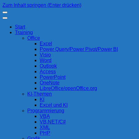
Zum Inhalt springen (Enter drücken)
compurem
Rene Martin
Start
Training
Office
Excel
Power Query/Power Pivot/Power BI
Visio
Word
Outlook
Access
PowerPoint
OneNote
LibreOffice/openOffice.org
KI-Themen
KI
Excel und KI
Programmierung
VBA
VB.NET/C#
XML
PHP
Grafik