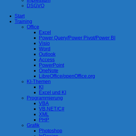
Impressum
DSGVO
Start
compurem
Rene Martin
Training
Office
Excel
Power Query/Power Pivot/Power BI
Visio
Word
Outlook
Access
PowerPoint
OneNote
LibreOffice/openOffice.org
KI-Themen
KI
Excel und KI
Programmierung
VBA
VB.NET/C#
XML
PHP
Grafik
Photoshop