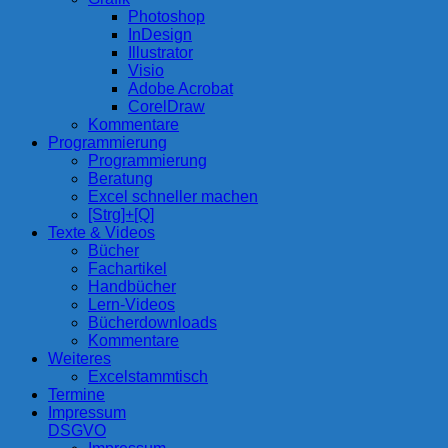
Photoshop
InDesign
Illustrator
Visio
Adobe Acrobat
CorelDraw
Kommentare
Programmierung
Programmierung
Beratung
Excel schneller machen
[Strg]+[Q]
Texte & Videos
Bücher
Fachartikel
Handbücher
Lern-Videos
Bücherdownloads
Kommentare
Weiteres
Excelstammtisch
Termine
Impressum
DSGVO